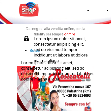
HOME
Dai negozi alla vendita online, con la
fidelity sei sempre
on fire!
Lorem ipsum dolor sit amet,
consectetur adipisicing elit,
sed do eiusmod tempor
Button
incididunt ut labore et dolore
magna aliqua.
Lorem ipsum dolor sit amet,
consectetur adipisicing elit, sed do
eiusmod tempor incididunt ut labore et
dolore magna aliqua.