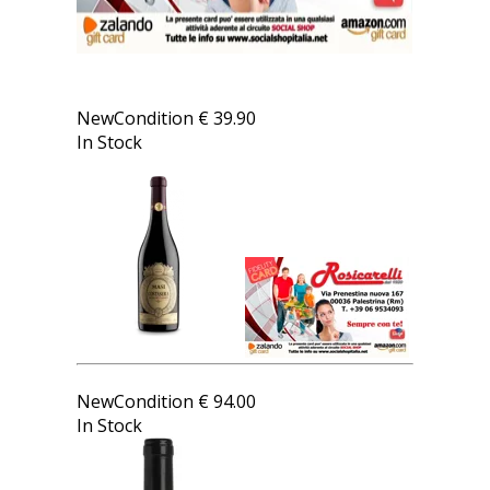
AMARONE DELLA VOLPICELLA DOCG
COSTASERA 2015
NewCondition
€
39.90
In Stock
BAROLO DOCG DAGROMIS GAJA
NewCondition
€
94.00
In Stock