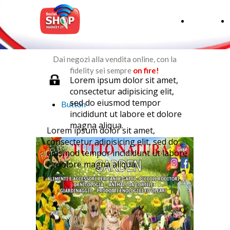
HOME
Dai negozi alla vendita online, con la
fidelity sei sempre
on fire!
Lorem ipsum dolor sit amet,
consectetur adipisicing elit,
sed do eiusmod tempor
Button
incididunt ut labore et dolore
magna aliqua.
Lorem ipsum dolor sit amet,
consectetur adipisicing elit, sed do
eiusmod tempor incididunt ut labore
et dolore magna aliqua.