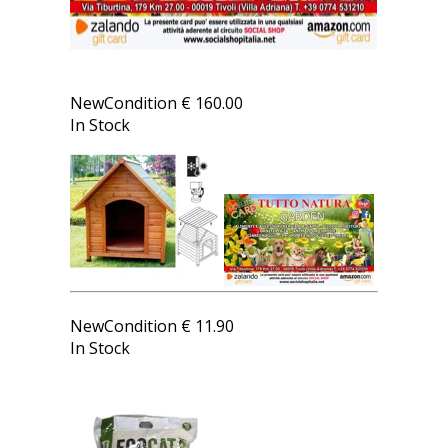
CANILE CHALET 78 X 88 X 81 CM
NewCondition
€
160.00
In Stock
ECO CAT LETTIERA 10 LT
NewCondition
€
11.90
In Stock